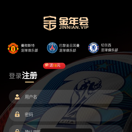
送
18
元
注册
登录